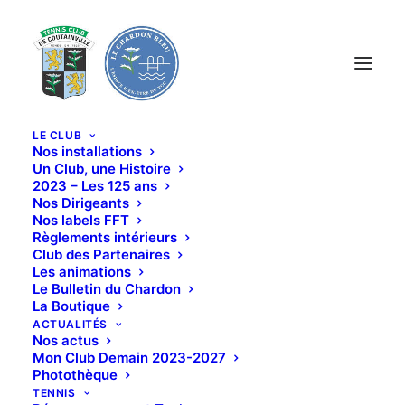
Panneau de gestion des cookies
LE CLUB
Nos installations
Un Club, une Histoire
2023 – Les 125 ans
Nos Dirigeants
TENNIS CLUB DE COUTAINVILLE
Nos labels FFT
Règlements intérieurs
Club des Partenaires
Les animations
Bienvenue
au
TCC
Le Bulletin du Chardon
Notre
Club
est
Familial,
Dynamique
La Boutique
et
Convivial,
très
fier
de
son
esprit
ACTUALITÉS
Nos actus
associatif
Mon Club Demain 2023-2027
Photothèque
TENNIS